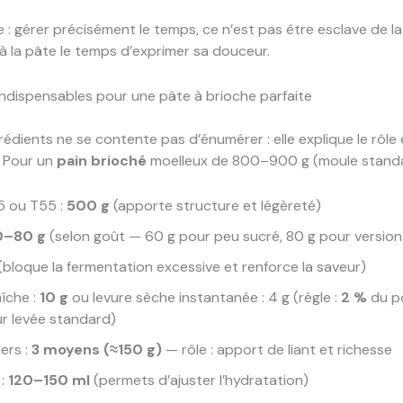
e : gérer précisément le temps, ce n’est pas être esclave de l
r à la pâte le temps d’exprimer sa douceur.
indispensables pour une pâte à brioche parfaite
grédients ne se contente pas d’énumérer : elle explique le rôle 
. Pour un
pain brioché
moelleux de 800–900 g (moule standa
5 ou T55 :
500 g
(apporte structure et légèreté)
0–80 g
(selon goût — 60 g pour peu sucré, 80 g pour versio
(bloque la fermentation excessive et renforce la saveur)
aîche :
10 g
ou levure sèche instantanée : 4 g (règle :
2 %
du p
ur levée standard)
ers :
3 moyens (≈150 g)
— rôle : apport de liant et richesse
 :
120–150 ml
(permets d’ajuster l’hydratation)