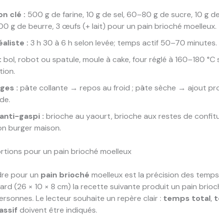
n clé :
500 g de farine, 10 g de sel, 60–80 g de sucre, 10 g de
200 g de beurre, 3 œufs (+ lait) pour un pain brioché moelleux.
aliste :
3 h 30 à 6 h selon levée; temps actif 50–70 minutes.
:
bol, robot ou spatule, moule à cake, four réglé à 160–180 °C 
tion.
ges :
pâte collante → repos au froid ; pâte sèche → ajout pr
ède.
anti-gaspi :
brioche au yaourt, brioche aux restes de confitu
on burger maison.
rtions pour un pain brioché moelleux
dre pour un
pain brioché
moelleux est la précision des temps
rd (26 × 10 × 8 cm) la recette suivante produit un pain brioch
ersonnes. Le lecteur souhaite un repère clair :
temps total
,
t
assif
doivent être indiqués.