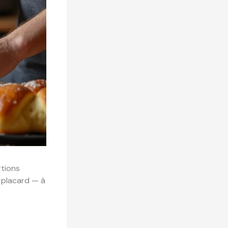
rtions
 placard — à