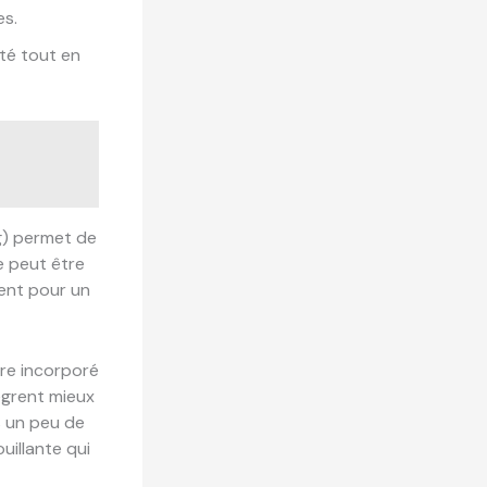
es.
ité tout en
 g) permet de
e peut être
ent pour un
tre incorporé
ègrent mieux
s un peu de
uillante qui