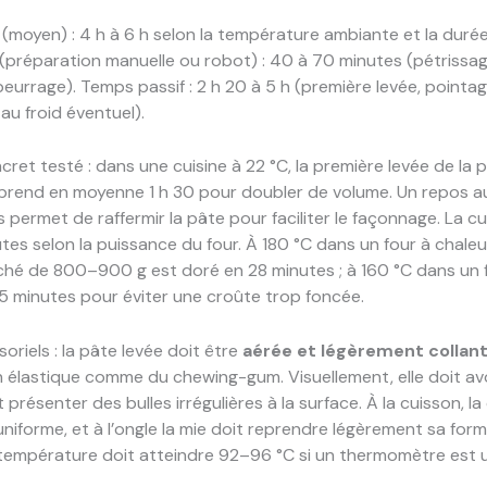
(moyen) : 4 h à 6 h selon la température ambiante et la durée
(préparation manuelle ou robot) : 40 à 70 minutes (pétrissag
eurrage). Temps passif : 2 h 20 à 5 h (première levée, pointa
au froid éventuel).
ret testé : dans une cuisine à 22 °C, la première levée de la 
prend en moyenne 1 h 30 pour doubler de volume. Un repos au
 permet de raffermir la pâte pour faciliter le façonnage. La c
tes selon la puissance du four. À 180 °C dans un four à chale
ché de 800–900 g est doré en 28 minutes ; à 160 °C dans un fou
5 minutes pour éviter une croûte trop foncée.
oriels : la pâte levée doit être
aérée et légèrement collan
 élastique comme du chewing-gum. Visuellement, elle doit av
présenter des bulles irrégulières à la surface. À la cuisson, la
uniforme, et à l’ongle la mie doit reprendre légèrement sa forme
température doit atteindre 92–96 °C si un thermomètre est ut