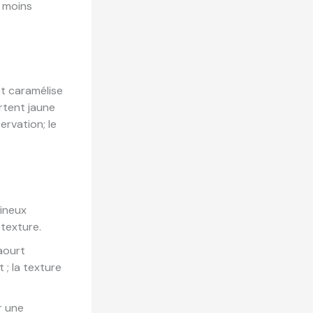
e moins
 et caramélise
ortent jaune
servation; le
gineux
texture.
aourt
 ; la texture
r une