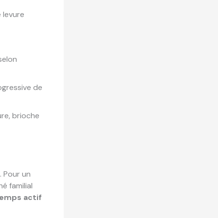
 levure
selon
ogressive de
re, brioche
. Pour un
é familial
emps actif