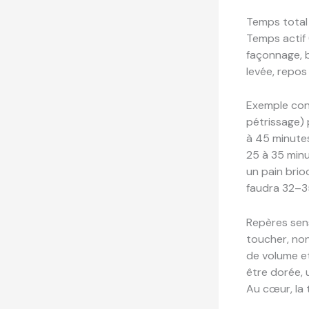
Temps total 
Temps actif 
façonnage, b
levée, repos 
Exemple conc
pétrissage) 
à 45 minutes
25 à 35 minu
un pain brio
faudra 32–3
Repères sens
toucher, non
de volume et 
être dorée, 
Au cœur, la 