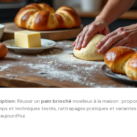
iption:
Réussir un
pain brioché
moelleux à la maison : propo
mps et techniques testés, rattrapages pratiques et variantes
aujourd’hui.