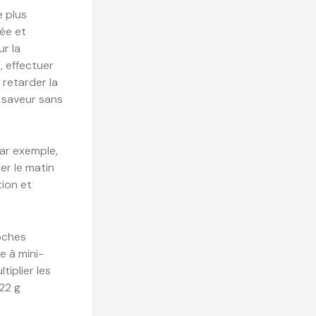
e plus
née et
r la
, effectuer
 retarder la
 saveur sans
Par exemple,
er le matin
tion et
ioches
e à mini-
iplier les
–22 g