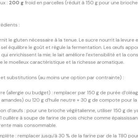
ux :
200 g
froid en parcelles (réduit à 150 g pour une brioch
rédients :
rnit le gluten nécessaire à la tenue. Le sucre nourrit la levure
e sel équilibre le goût et régule la fermentation. Les œufs app
qui enrichissent la mie; le lait améliore l’extensibilité et la con
 le moelleux caractéristique et la richesse aromatique.
 et substitutions (au moins une option par contrainte) :
re (allergie ou budget) : remplacer par 150 g de purée d’oléa
, amandes) ou 120 g d’huile neutre + 30 g de compote pour la 
ion d’œufs : pour une brioche végétalienne, utiliser 150 g de y
 1 cuillère à soupe de farine de pois chiche comme épaississant
érente mais consommable.
mplète : remplacer jusqu’à 30 % de la farine par de la T80 pou