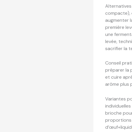
Alternatives
compacte), d
augmenter la
première lev
une fermentat
levée, techn
sacrifier la 
Conseil prat
préparer la p
et cuire apr
arôme plus 
Variantes po
individuelle
brioche pour
proportions 
d’œuf+liquid