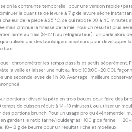
 selon la contrainte temporelle : pour une version rapide (pât
iminuer la quantité de levure à 7 g de levure sèche instanta
 chaleur de la pièce à 25 °C, ce qui rabote 30 à 40 minutes su
ée mais diminue la finesse de la mie. Pour un résultat plus aéré
ion lente au frais (8–12 h au réfrigérateur) : on parle alors de
ique utilisée par des boulangers amateurs pour développer la
texture.
ique : chronométrer les temps passifs et actifs séparément. 
âte la veille et laisser une nuit au froid (08:00–20:00), façonn
ès une seconde levée de 1 h 30. Avantage : meilleure conserva
prononcé.
ur portions : diviser la pâte en trois boules pour faire des br
s (temps de cuisson réduit à 14–18 minutes), ou utiliser un moul
 des portions brunch. Pour un usage pro ou événementiel, mult
en gardant le ratio farine/liquide/gras : 100 g de farine → 20
e, 10–12 g de beurre pour un résultat riche et moelleux.