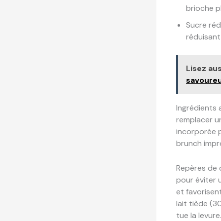
brioche p
Sucre rédu
réduisant 
Lisez aus
savoure
Ingrédients 
remplacer un
incorporée 
brunch impro
Repères de q
pour éviter 
et favorisen
lait tiède (
tue la levure