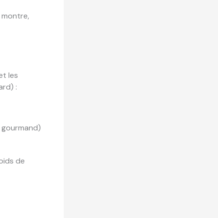
a montre,
et les
rd) :
n gourmand)
oids de