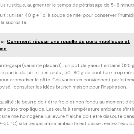
lus rustique, augmenter le temps de pétrissage de 5–8 minut
it : utiliser 40 g + 1 c. à soupe de miel pour conserver l’humid
la sucrosité.
si
Comment réussir une rouelle de porc moelleuse et
use
anti-gaspi (variante placard) : un pot de yaourt entamé (125
e partie du lait et des œufs ; 50–80 g de confiture trop mûr
pour aromatiser la pâte. Ces variantes conviennent parfaitem
visé : consulter les idées brunch maison pour l’inspiration.
ualité : le beurre doit être froid et non fondu au moment d’ê
una pâte trop liquide. Les œufs à température ambiante s’int
t une mie homogène. La levure fraîche doit être dissoute dan
30–35 °C) si la température ambiante est basse ; évitez l’eau bo
.