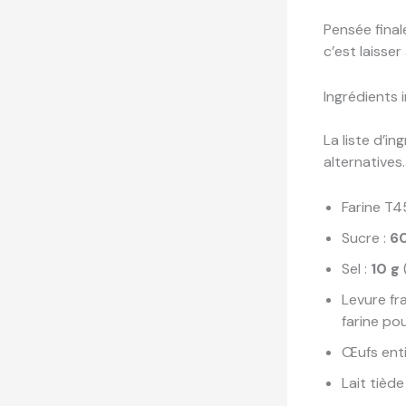
Pensée final
c’est laisse
Ingrédients 
La liste d’in
alternatives
Farine T4
Sucre :
6
Sel :
10 g
Levure fr
farine po
Œufs enti
Lait tiède