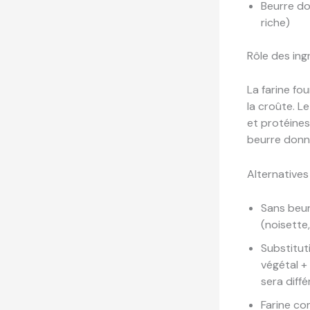
Beurre do
riche)
Rôle des ing
La farine fou
la croûte. L
et protéines 
beurre donne
Alternatives
Sans beur
(noisette
Substitut
végétal +
sera diff
Farine co