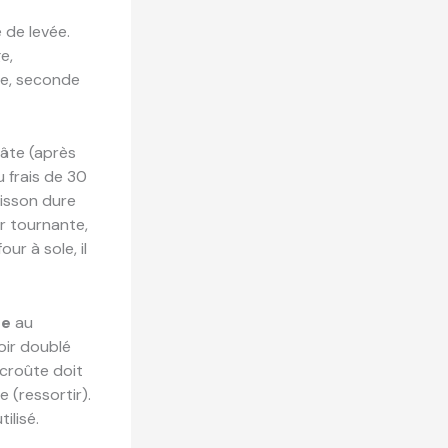
 de levée.
e,
ge, seconde
pâte (après
 frais de 30
uisson dure
ur tournante,
r à sole, il
te
au
oir doublé
 croûte doit
 (ressortir).
ilisé.