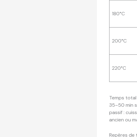
180°C
200°C
220°C
Temps total 
35–50 min se
passif : cuis
ancien ou mal
Repères de t