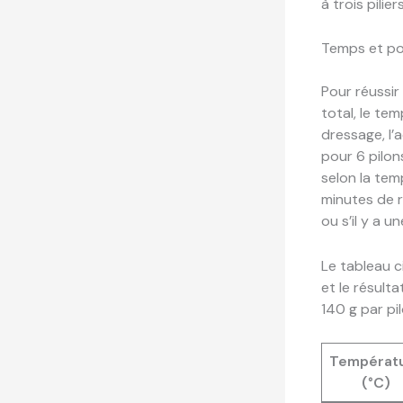
à trois pilie
Temps et po
Pour réussir
total, le te
dressage, l’
pour 6 pilon
selon la tem
minutes de r
ou s’il y a 
Le tableau 
et le résult
140 g par pi
Températ
(°C)