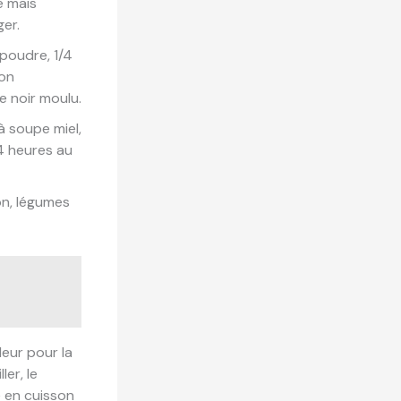
ée mais
ger.
 poudre, 1/4
lon
re noir moulu.
 à soupe miel,
–4 heures au
ron, légumes
leur pour la
ler, le
e en cuisson