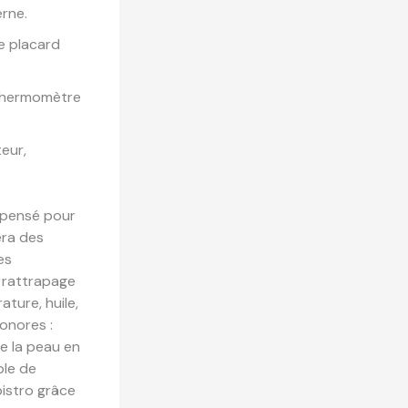
erne.
e placard
, thermomètre
teur,
 pensé pour
era des
es
e rattrapage
ture, huile,
sonores :
de la peau en
able de
bistro grâce