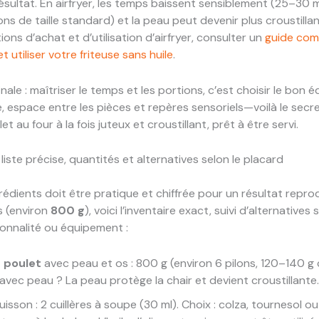
résultat. En airfryer, les temps baissent sensiblement (25–30
ons de taille standard) et la peau peut devenir plus croustillan
ions d’achat et d’utilisation d’airfryer, consulter un
guide com
et utiliser votre friteuse sans huile
.
nale : maîtriser le temps et les portions, c’est choisir le bon é
 espace entre les pièces et repères sensoriels—voilà le secr
et au four à la fois juteux et croustillant, prêt à être servi.
 liste précise, quantités et alternatives selon le placard
ngrédients doit être pratique et chiffrée pour un résultat repro
s (environ
800 g
), voici l’inventaire exact, suivi d’alternatives 
onnalité ou équipement :
e poulet
avec peau et os : 800 g (environ 6 pilons, 120–140 g
avec peau ? La peau protège la chair et devient croustillante.
uisson : 2 cuillères à soupe (30 ml). Choix : colza, tournesol o