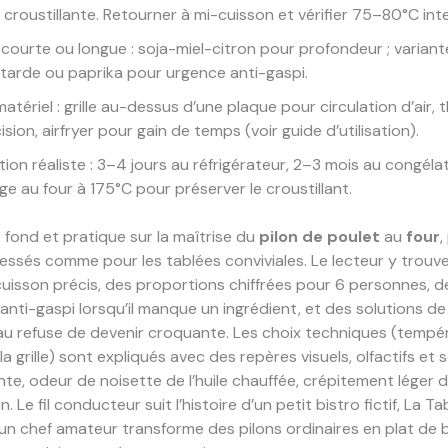
 croustillante. Retourner à mi-cuisson et vérifier 75–80°C int
courte ou longue : soja-miel-citron pour profondeur ; variant
arde ou paprika pour urgence anti-gaspi.
atériel : grille au-dessus d’une plaque pour circulation d’air
sion, airfryer pour gain de temps (voir guide d’utilisation).
ion réaliste : 3–4 jours au réfrigérateur, 2–3 mois au congéla
ge au four à 175°C pour préserver le croustillant.
e fond et pratique sur la maîtrise du
pilon de poulet
au
four
,
ressés comme pour les tablées conviviales. Le lecteur y trouv
uisson précis, des proportions chiffrées pour 6 personnes, d
 anti-gaspi lorsqu’il manque un ingrédient, et des solutions d
u refuse de devenir croquante. Les choix techniques (tempéra
la grille) sont expliqués avec des repères visuels, olfactifs et 
ante, odeur de noisette de l’huile chauffée, crépitement léger 
n. Le fil conducteur suit l’histoire d’un petit bistro fictif, La T
 un chef amateur transforme des pilons ordinaires en plat de 