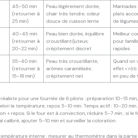
45–50 min
Peau légèrement dorée,
Marinades 
(retourner à
chair très tendre; odeur
plats acc
25 min)
douce de cuisson lente
de légumes 
40–45 min
Peau bien dorée, équilibre
Meilleur c
(retourner à
croustillant/juteux;
pour famill
20–22 min)
crépitement discret
rapides
35–40 min
Peau très croustillante,
Quand on 
(retourner à
arômes caramélisés;
effet « rôti
15–18 min)
crépitement net
en peu de
réaliste pour une fournée de 6 pilons : préparation 10–15 min
lon la température, repos 5–10 min. Temps actif : 10–20 min
son + repos. Si le four est à convection, réduire 5–7 min ; si le 
 calibré, ajouter 5–10 min et surveiller la coloration.
empérature interne : mesurer au thermomètre dans la partie 