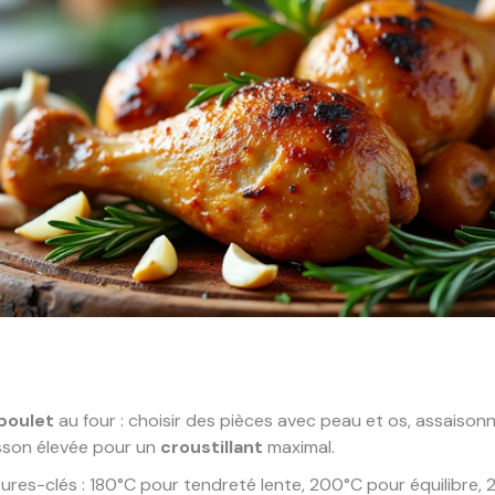
 poulet
au four : choisir des pièces avec peau et os, assaisonn
sson élevée pour un
croustillant
maximal.
res-clés : 180°C pour tendreté lente, 200°C pour équilibre,