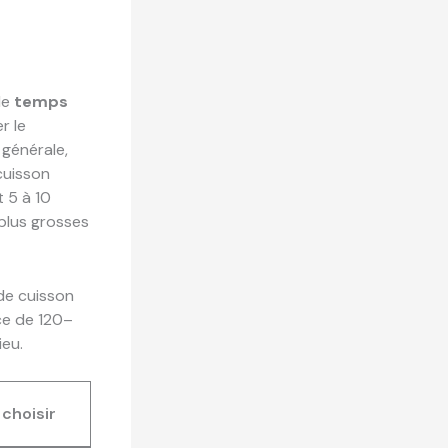
le
temps
r le
 générale,
cuisson
t 5 à 10
 plus grosses
 de cuisson
ce de 120–
ieu.
choisir