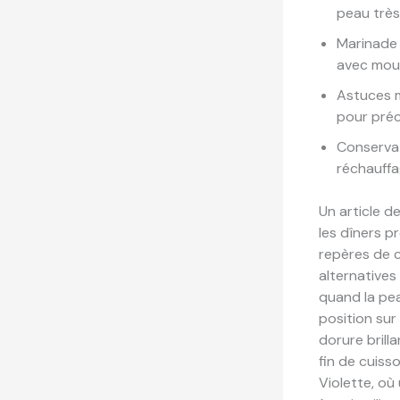
peau très
Marinade 
avec mout
Astuces m
pour préci
Conservat
réchauffa
Un article d
les dîners p
repères de c
alternatives
quand la pea
position sur 
dorure brill
fin de cuisso
Violette, où