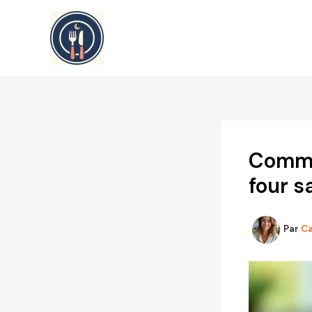
Aller
au
contenu
Commen
four s
Par
Ca