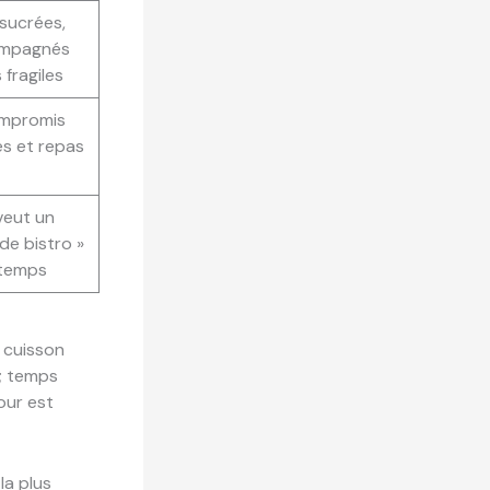
sucrées,
ompagnés
fragiles
ompromis
es et repas
veut un
 de bistro »
 temps
, cuisson
 ; temps
four est
la plus