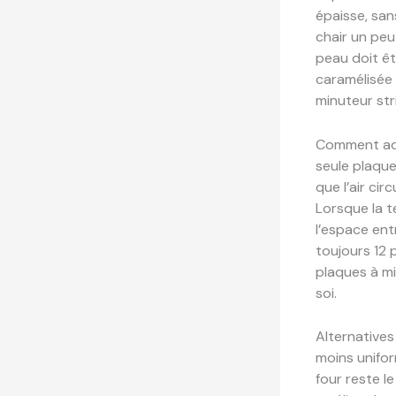
épaisse, san
chair un peu
peau doit êt
caramélisée 
minuteur stri
Comment adap
seule plaque
que l’air ci
Lorsque la t
l’espace entr
toujours 12 
plaques à mi
soi.
Alternatives 
moins uniform
four reste le