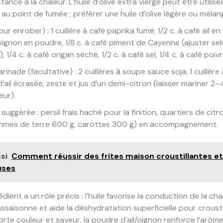
tance à la chaleur. L’huile d’olive extra vierge peut être utilis
 au point de fumée ; préférer une huile d’olive légère ou mélan
ur enrober) : 1 cuillère à café paprika fumé, 1/2 c. à café ail en
 oignon en poudre, 1/8 c. à café piment de Cayenne (ajuster se
, 1/4 c. à café origan séché, 1/2 c. à café sel, 1/4 c. à café poiv
inade (facultative) : 2 cuillères à soupe sauce soja, 1 cuillère
d’ail écrasée, zeste et jus d’un demi-citron (laisser mariner 2
eur).
suggérée : persil frais haché pour la finition, quartiers de cit
ommes de terre 600 g, carottes 300 g) en accompagnement.
si
Comment réussir des frites maison croustillantes et
uses
ient a un rôle précis : l’huile favorise la conduction de la cha
assaisonne et aide la déshydratation superficielle pour croustil
rte couleur et saveur, la poudre d’ail/oignon renforce l’arôm