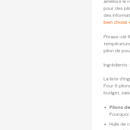
améliore le 
pour des pil
des informat
bien choisir 
Phrase-clé fi
température,
pilon de poul
Ingrédients :
La liste d’i
Pour 6 pilon
budget, sais
Pilons d
Pourquoi 
Huile de c