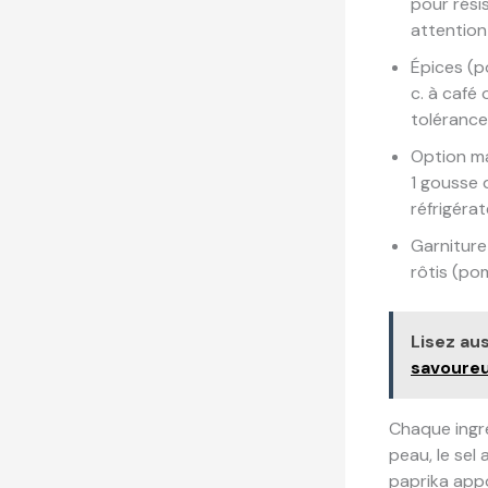
pour résis
attention
Épices (po
c. à café
tolérance)
Option mar
1 gousse 
réfrigérat
Garniture 
rôtis (p
Lisez aus
savoure
Chaque ingréd
peau, le sel 
paprika appo