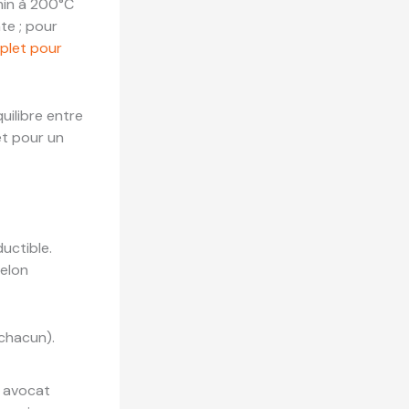
 min à 200°C
te ; pour
plet pour
quilibre entre
et pour un
ductible.
selon
 chacun).
u avocat