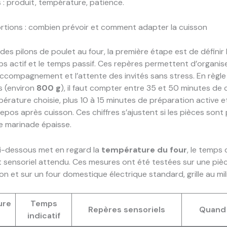
rs : produit, température, patience.
rtions : combien prévoir et comment adapter la cuisson
 des pilons de poulet au four, la première étape est de définir 
mps actif et le temps passif. Ces repères permettent d’organise
accompagnement et l’attente des invités sans stress. En règle
s (environ
800 g
), il faut compter entre 35 et 50 minutes de 
pérature choisie, plus 10 à 15 minutes de préparation active e
epos après cuisson. Ces chiffres s’ajustent si les pièces sont
une marinade épaisse.
ci-dessous met en regard la
température du four
, le temps
at sensoriel attendu. Ces mesures ont été testées sur une piè
lon et sur un four domestique électrique standard, grille au mil
ure
Temps
Repères sensoriels
Quand 
indicatif