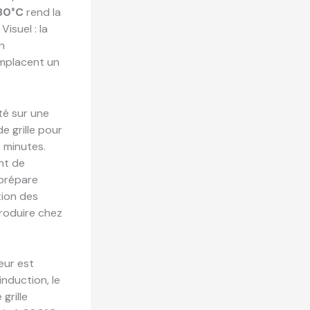
80°C
rend la
isuel : la
n
emplacent un
té sur une
e grille pour
0 minutes.
nt de
 prépare
tion des
produire chez
eur est
induction, le
grille