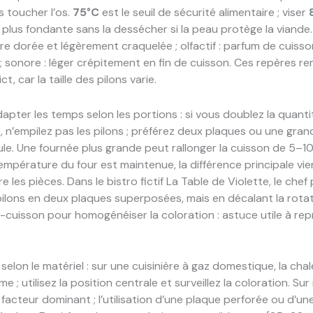
s toucher l’os.
75°C
est le seuil de sécurité alimentaire ; viser
 plus fondante sans la dessécher si la peau protège la viande. V
re dorée et légèrement craquelée ; olfactif : parfum de cuisso
; sonore : léger crépitement en fin de cuisson. Ces repères r
ct, car la taille des pilons varie.
ter les temps selon les portions : si vous doublez la quanti
, n’empilez pas les pilons ; préférez deux plaques ou une grand
rcule. Une fournée plus grande peut rallonger la cuisson de 5–1
empérature du four est maintenue, la différence principale vie
e les pièces. Dans le bistro fictif La Table de Violette, le chef
pilons en deux plaques superposées, mais en décalant la rota
-cuisson pour homogénéiser la coloration : astuce utile à re
selon le matériel : sur une cuisinière à gaz domestique, la chal
e ; utilisez la position centrale et surveillez la coloration. Sur 
 facteur dominant ; l’utilisation d’une plaque perforée ou d’une 