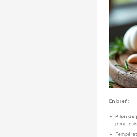
En bref :
Pilon de
peau, cui
Températu