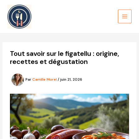
Aller
au
contenu
Tout savoir sur le figatellu : origine,
recettes et dégustation
Par
Camille Morel
/
juin 21, 2026