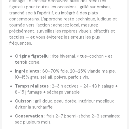
affinage. Le lecteur découvrira aussi des recettes
figatellu pour toutes les occasions : grillé sur braises,
tranché sec à l’apéritif, ou intégré à des plats
contemporains. L’approche reste technique, ludique et
tournée vers l’action : achetez local, mesurez
précisément, surveillez les repères visuels, olfactifs et
tactiles — et vous éviterez les erreurs les plus
fréquentes.
Origine figatellu
: rite hivernal, « tue-cochon » et
terroir corse.
Ingrédients
: 60–70% foie, 20–25% viande maigre,
10–15% gras, sel, ail, poivre, parfois vin.
Temps réalistes
: 2–3 h actives + 24–48 h salage +
8–15 j fumage + séchage variable.
Cuisson
: grill doux, peau dorée, intérieur moelleux;
éviter la surchauffe.
Conservation
: frais 2–7 j; semi-sèche 2–3 semaines;
sec plusieurs mois.