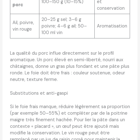
100–150 g (10–15%)
et
porc
conservation
20–25 g sel; 3–6 g
Ail, poivre,
poivre; 4–6 g ail; 50–
Aromatisation
vin rouge
100 ml vin
La qualité du porc influe directement sur le profil
aromatique. Un porc élevé en semi-liberté, nourri aux
châtaignes, donne un gras plus fondant et une pâte plus
ronde. Le foie doit être frais : couleur soutenue, odeur
neutre, texture ferme.
Substitutions et anti-gaspi
Si le foie frais manque, réduire légèrement sa proportion
(par exemple 50–55%) et compléter par de la poitrine
maigre très finement hachée. Pour lier la pâte dans un
contexte « placard », un œuf peut être ajouté mais
modifie la conservation. Le vin rouge peut être
remplacé par un jus de raisin corsé pour maintenir la