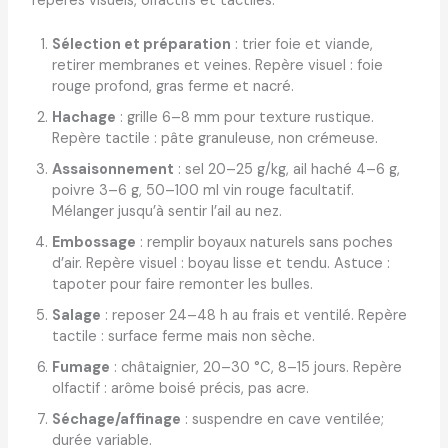
repères visuels, olfactifs et tactiles.
Sélection et préparation
: trier foie et viande,
retirer membranes et veines. Repère visuel : foie
rouge profond, gras ferme et nacré.
Hachage
: grille 6–8 mm pour texture rustique.
Repère tactile : pâte granuleuse, non crémeuse.
Assaisonnement
: sel 20–25 g/kg, ail haché 4–6 g,
poivre 3–6 g, 50–100 ml vin rouge facultatif.
Mélanger jusqu’à sentir l’ail au nez.
Embossage
: remplir boyaux naturels sans poches
d’air. Repère visuel : boyau lisse et tendu. Astuce :
tapoter pour faire remonter les bulles.
Salage
: reposer 24–48 h au frais et ventilé. Repère
tactile : surface ferme mais non sèche.
Fumage
: châtaignier, 20–30 °C, 8–15 jours. Repère
olfactif : arôme boisé précis, pas acre.
Séchage/affinage
: suspendre en cave ventilée;
durée variable.